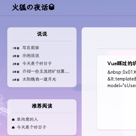
火狐の夜话🥃
说说
写在前面
1年前
示例说说
2年前
Vue踩过的
今天是个好日子
2年前
介绍一些主流挖矿结算的方式
&nbsp;0
5年前
&lt;template&
太阳赐我一道月光
6年前
model="sUser
推荐阅读
单向度的人
🔥
今天是个好日子
🔥