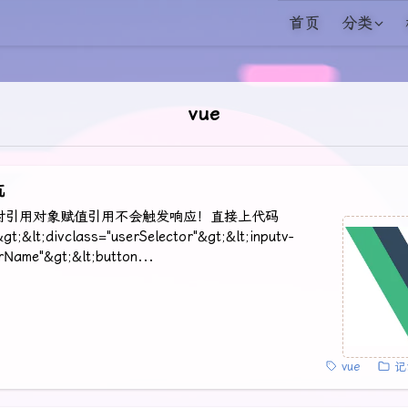
首页
分类
vue
坑
x01对引用对象赋值引用不会触发响应！直接上代码
gt;&lt;divclass="userSelector"&gt;&lt;inputv-
Name"&gt;&lt;button...
vue
记