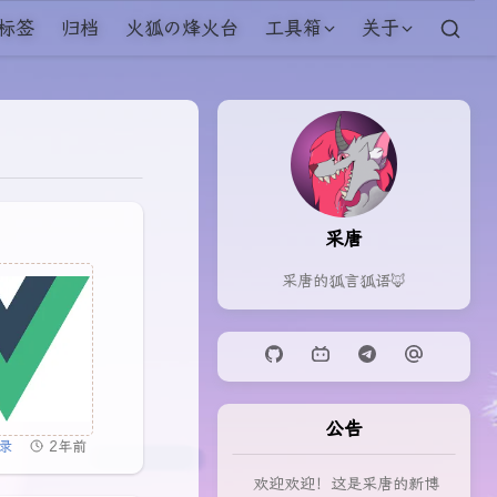
标签
归档
火狐の烽火台
工具箱
关于
采唐
采唐的狐言狐语🦊
公告
录
2年前
欢迎欢迎！这是采唐的新博