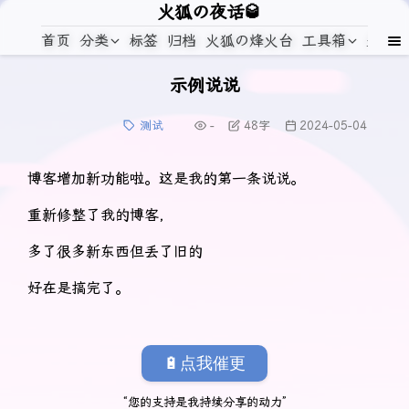
火狐の夜话🥃
首页
分类
标签
归档
火狐の烽火台
工具箱
关于
示例说说
测试
-
48
字
2024-05-04
博客增加新功能啦。这是我的第一条说说。
重新修整了我的博客，
多了很多新东西但丢了旧的
好在是搞完了。
🔋点我催更
“您的支持是我持续分享的动力”