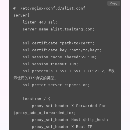
Copy
#  /etc/nginx/conf.d/alist.conf

server{

	listen 443 ssl;

    server_name alist.tsaitang.com;

    ssl_certificate "path/to/cert";

    ssl_certificate_key "path/to/key";

    ssl_session_cache shared:SSL:1m;

    ssl_session_timeout 10m;

    ssl_protocols TLSv1 TLSv1.1 TLSv1.2; #表
示使用的TLS协议的类型。

    ssl_prefer_server_ciphers on;

	location / {

    	proxy_set_header X-Forwarded-For 
$proxy_add_x_forwarded_for;

	    proxy_set_header Host $http_host;

	    proxy_set_header X-Real-IP 