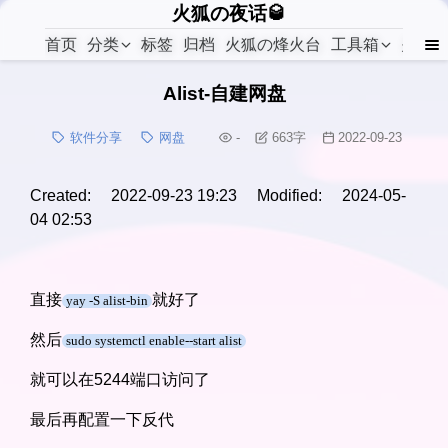
火狐の夜话🥃
首页
分类
标签
归档
火狐の烽火台
工具箱
关于
Alist-自建网盘
软件分享
网盘
-
663
字
2022-09-23
Created: 2022-09-23 19:23 Modified: 2024-05-
04 02:53
直接
就好了
yay -S alist-bin
然后
sudo systemctl enable--start alist
就可以在5244端口访问了
最后再配置一下反代