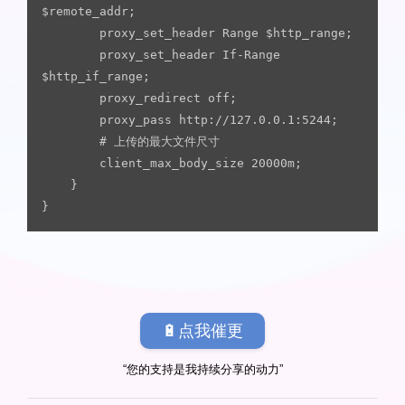
$remote_addr;

	    proxy_set_header Range $http_range;

	    proxy_set_header If-Range 
$http_if_range;

	    proxy_redirect off;

    	proxy_pass http://127.0.0.1:5244;

	    # 上传的最大文件尺寸

	    client_max_body_size 20000m;

	}

}
🔋点我催更
“您的支持是我持续分享的动力”