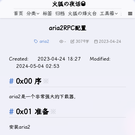
火狐の夜话🥃
首页
分类
标签
归档
火狐の烽火台
工具箱
关于
aria2RPC配置
aria2
-
3079
字
2023-04-24
Created: 2023-04-24 18:27 Modified:
2024-05-04 02:53
0x00 序
※
aria2是一个非常强大的下载器，
0x01 准备
※
安装aria2