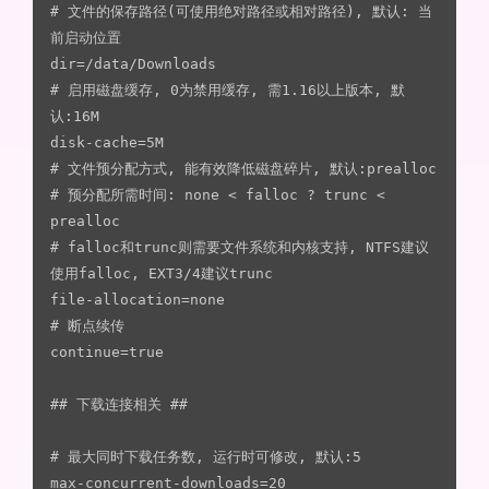
# 文件的保存路径(可使用绝对路径或相对路径), 默认: 当
前启动位置

dir=/data/Downloads

# 启用磁盘缓存, 0为禁用缓存, 需1.16以上版本, 默
认:16M

disk-cache=5M

# 文件预分配方式, 能有效降低磁盘碎片, 默认:prealloc

# 预分配所需时间: none < falloc ? trunc < 
prealloc

# falloc和trunc则需要文件系统和内核支持, NTFS建议
使用falloc, EXT3/4建议trunc

file-allocation=none

# 断点续传

continue=true

## 下载连接相关 ##

# 最大同时下载任务数, 运行时可修改, 默认:5

max-concurrent-downloads=20
