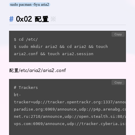
sudo pacman -Syu aria2
0x02 配置
※
Copy
$ cd /etc/ 

$ sudo mkdir aria2 && cd aria2 && touch 
aria2.conf && touch aria2.session
配置/etc/aria2/aria2.conf
Copy
# Trackers

bt-
tracker=udp://tracker.opentrackr.org:1337/announce
paradise.org:6969/announce,udp://p4p.arenabg.com:1
net.ru:2710/announce,udp://open.stealth.si:80/anno
vps.com:6969/announce,udp://tracker.cyberia.is:696