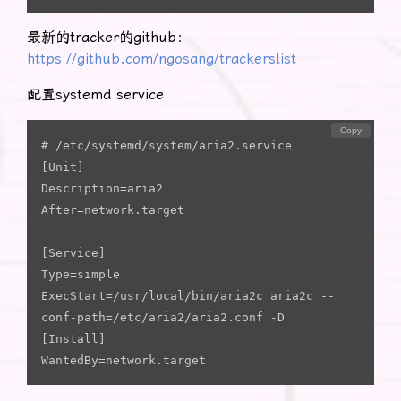
最新的tracker的github：
https://github.com/ngosang/trackerslist
配置systemd service
Copy
# /etc/systemd/system/aria2.service

[Unit]

Description=aria2

After=network.target

[Service]

Type=simple

ExecStart=/usr/local/bin/aria2c aria2c --
conf-path=/etc/aria2/aria2.conf -D

[Install]

WantedBy=network.target