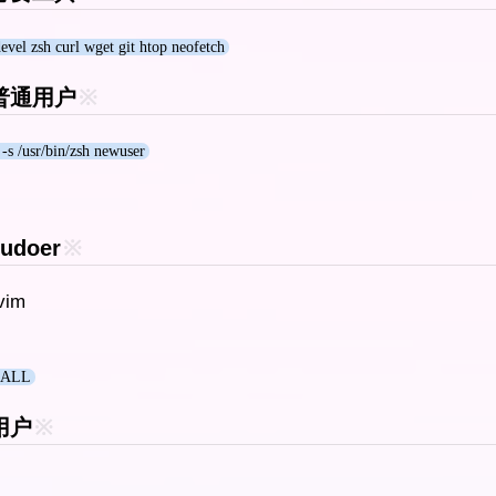
vel zsh curl wget git htop neofetch
置普通用户
※
s /usr/bin/zsh newuser
udoer
※
=vim
 ALL
用户
※