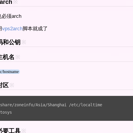
arch
※
也必须arch
用
vps2arch
脚本就成了
密码和公钥
※
置主机名
※
tc/hostname
时区
※
share/zoneinfo/Asia/Shanghai /etc/localtime

tosys
装必要工具
※