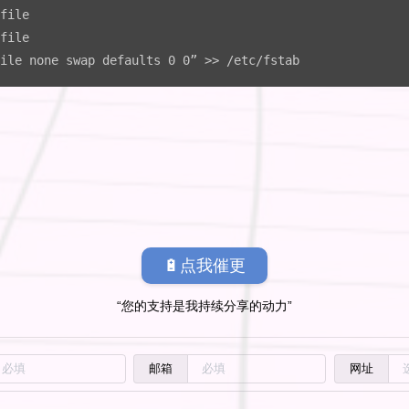
file

file

ile none swap defaults 0 0” >> /etc/fstab
🔋点我催更
“您的支持是我持续分享的动力”
邮箱
网址