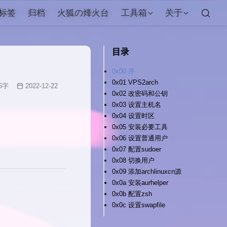
标签
归档
火狐の烽火台
工具箱
关于
目录
0x00 序
0x01 VPS2arch
5
字
2022-12-22
0x02 改密码和公钥
0x03 设置主机名
0x04 设置时区
0x05 安装必要工具
0x06 设置普通用户
0x07 配置sudoer
0x08 切换用户
0x09 添加archlinuxcn源
0x0a 安装aurhelper
0x0b 配置zsh
0x0c 设置swapfile