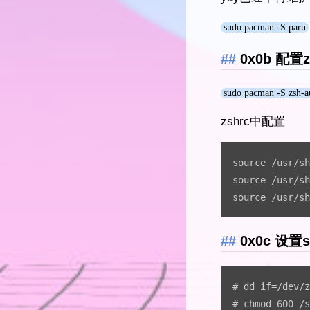
sudo pacman -S paru
0x0b 配置z
sudo pacman -S zsh-a
zshrc中配置
source /usr/sh
source /usr/sh
source /usr/sh
0x0c 设置s
# dd if=/dev/z
# chmod 600 /s