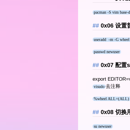
pacman -S vim base-de
0x06 设
useradd -m -G wheel -
passwd newuser
0x07 配置s
export EDITOR
去注释
visudo
%wheel ALL=(ALL)
0x08 切换
su newuser