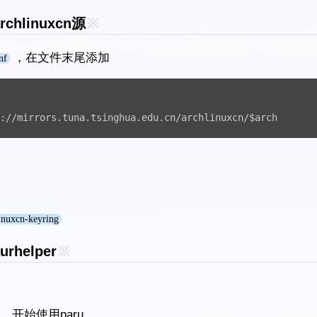
rchlinuxcn源
※
，在文件末尾添加
nf
://mirrors.tuna.tsinghua.edu.cn/archlinuxcn/$arch
inuxcn-keyring
urhelper
※
，开始使用paru