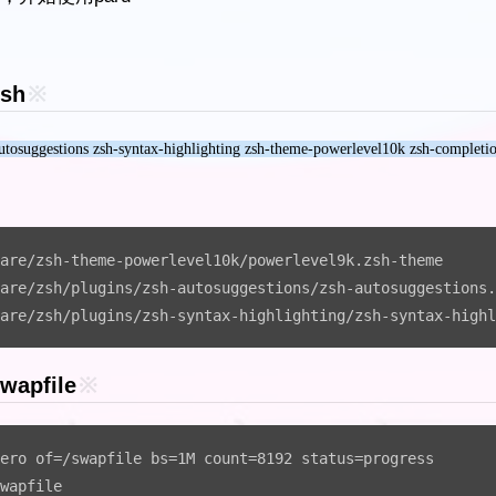
sh
※
utosuggestions zsh-syntax-highlighting zsh-theme-powerlevel10k zsh-completi
are/zsh-theme-powerlevel10k/powerlevel9k.zsh-theme

are/zsh/plugins/zsh-autosuggestions/zsh-autosuggestions.
are/zsh/plugins/zsh-syntax-highlighting/zsh-syntax-highl
wapfile
※
ero of=/swapfile bs=1M count=8192 status=progress

wapfile
