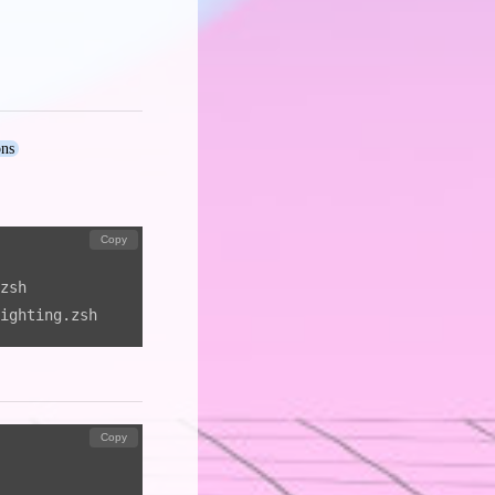
ons
Copy
zsh

ighting.zsh
Copy