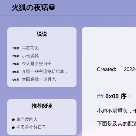
火狐の夜话🥃
说说
写在前面
1年前
示例说说
2年前
今天是个好日子
2年前
Created: 2022-
介绍一些主流挖矿结算的方式
5年前
太阳赐我一道月光
6年前
0x00 序
※
推荐阅读
小鸡不堪重负，
单向度的人
🔥
下面是及其的配
今天是个好日子
🔥