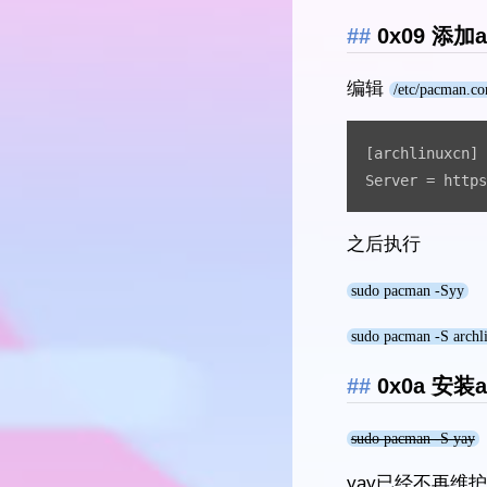
0x09 添加a
编辑
/etc/pacman.co
[archlinuxcn]

Server = https
之后执行
sudo pacman -Syy
sudo pacman -S archl
0x0a 安装a
sudo pacman -S yay
yay已经不再维护