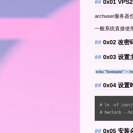
0x01 VPS2
archuser服务器
一般系统直接使
0x02 改
0x03 设
echo “hostname” > /e
0x04 设置
# ln -sf /usr/
# hwclock --hc
0x05 安