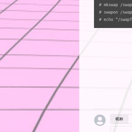
# mkswap /swap
# swapon /swap
# echo “/swapf
昵称