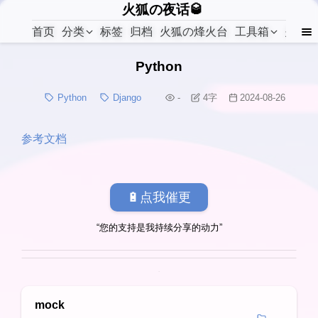
火狐の夜话🥃
首页
分类
标签
归档
火狐の烽火台
工具箱
关于
Python
Python
Django
-
4
字
2024-08-26
参考文档
🔋点我催更
“您的支持是我持续分享的动力”
mock