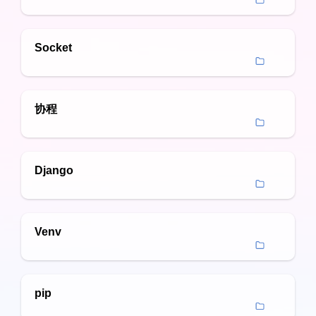
Socket
协程
Django
Venv
pip